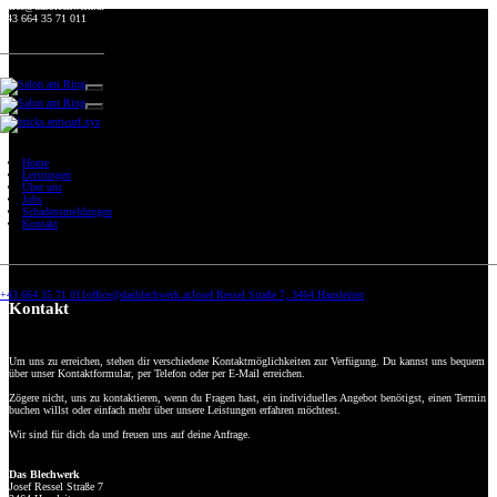
Folgt uns auf Facebook
Folgt uns auf Instagram
office@dasblechwerk.at
+43 664 35 71 011
Home
Leistungen
Über uns
Jobs
Schadensmeldungen
Kontakt
+43 664 35 71 011
office@dasblechwerk.at
Josef Ressel Straße 7, 3464 Hausleiten
Kontakt
Folge mir auf Facebook
Folge mir auf Instagram
Um uns zu erreichen, stehen dir verschiedene Kontaktmöglichkeiten zur Verfügung. Du kannst uns bequem
über unser Kontaktformular, per Telefon oder per E-Mail erreichen.
Zögere nicht, uns zu kontaktieren, wenn du Fragen hast, ein individuelles Angebot benötigst, einen Termin
buchen willst oder einfach mehr über unsere Leistungen erfahren möchtest.
Wir sind für dich da und freuen uns auf deine Anfrage.
Das Blechwerk
Josef Ressel Straße 7